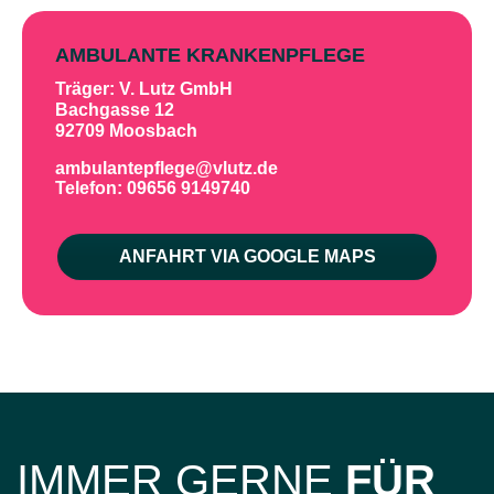
AMBULANTE KRANKENPFLEGE
Träger: V. Lutz GmbH
Bachgasse 12
92709 Moosbach
ambulantepflege@vlutz.de
Telefon: 09656 9149740
ANFAHRT VIA GOOGLE MAPS
IMMER GERNE
FÜR