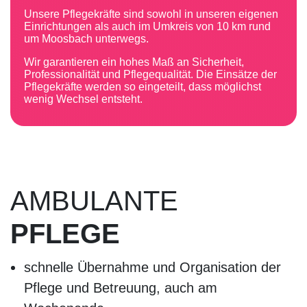
Unsere
Pflegekräfte
sind sowohl in unseren eigenen
Einrichtungen
als auch im Umkreis von 10 km rund
um Moosbach unterwegs.
Wir garantieren ein hohes Maß an Sicherheit,
Professionalität und Pflegequalität. Die Einsätze der
Pflegekräfte werden so eingeteilt, dass möglichst
wenig Wechsel entsteht.
AMBULANTE
PFLEGE
schnelle Übernahme und Organisation der
Pflege und Betreuung, auch am